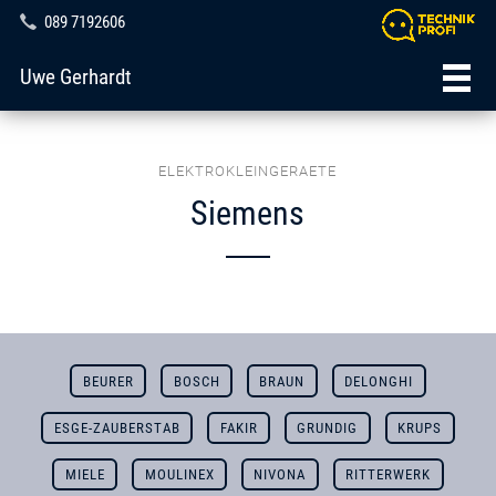
089 7192606
Uwe Gerhardt
ELEKTROKLEINGERAETE
Siemens
BEURER
BOSCH
BRAUN
DELONGHI
ESGE-ZAUBERSTAB
FAKIR
GRUNDIG
KRUPS
MIELE
MOULINEX
NIVONA
RITTERWERK