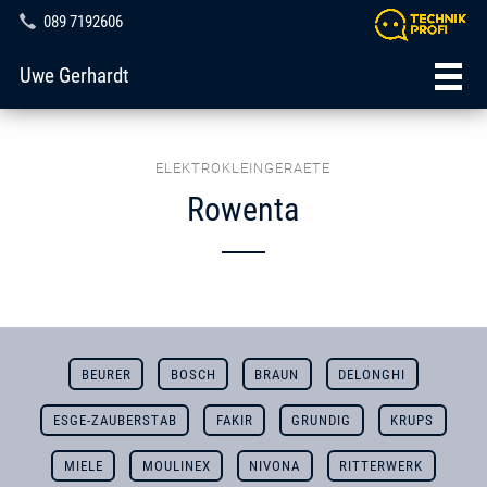
089 7192606
Uwe Gerhardt
ELEKTROKLEINGERAETE
Rowenta
BEURER
BOSCH
BRAUN
DELONGHI
ESGE-ZAUBERSTAB
FAKIR
GRUNDIG
KRUPS
MIELE
MOULINEX
NIVONA
RITTERWERK