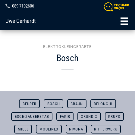
089 7192606
Uwe Gerhardt
ELEKTROKLEINGERAETE
Bosch
BEURER
BOSCH
BRAUN
DELONGHI
ESGE-ZAUBERSTAB
FAKIR
GRUNDIG
KRUPS
MIELE
MOULINEX
NIVONA
RITTERWERK