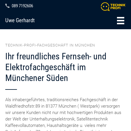
089 7192606
Uwe Gerhardt
TECHNIK-PROFI-FACHGESCHÄFT IN MÜNCHEN
Ihr freundliches Fernseh- und
Elektrofachgeschäft im
Münchener Süden
Als inhabergeführtes, traditionsreiches Fachgeschäft in der
Waldfriedhofstr.89 in 81377 München ( Westpark) versorgen
wir unsere Kunden nicht nur mit hochwertigen Produkten aus
der Welt der Unterhaltungselektronik, Satellitentechnik
Kaffeevollautomaten, Haushaltsgeräte u. vieles mehr