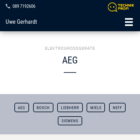
089 7192606
Uwe Gerhardt
ELEKTROGROSSGERÄTE
AEG
AEG
BOSCH
LIEBHERR
MIELE
NEFF
SIEMENS