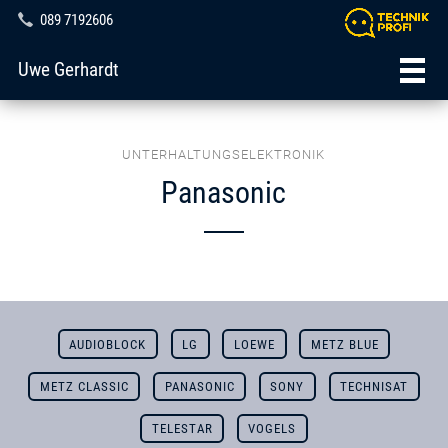
089 7192606
Uwe Gerhardt
UNTERHALTUNGSELEKTRONIK
Panasonic
AUDIOBLOCK
LG
LOEWE
METZ BLUE
METZ CLASSIC
PANASONIC
SONY
TECHNISAT
TELESTAR
VOGELS